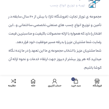
مجموعه ی توپاز تجارت (فروشگاه تارا) با بیش از ۲۰ سال سابقه،در
تأمین و توزیع انواع چسب های صنعتی،تخصصی،ساختمانی و…این
افتخار را دارد که همواره با ارائه محصولات باکیفیت و مناسبترین قیمت
رضایت شما مشتریان عزیز را بدرقه مسیر موفقیت خود قرار دهد.
شما مشتریان عزیز با انتخاب مجموعه ی ما این تعهد را در ما زنده نگاه
میدارید که هر روز بیشتر از دیروز جهت ارتقاء خدمات و نحوه ارائه آن
کوشا باشیم.
0
بخش مرکزی ، شهر اصفهان، محله اشرفی اصفهانی ، کوچه
فروشگاه
سبد خرید
حساب کاربری
خانه
مقایسه
شهید سید سعید
میرحسینی[۱] ، کوچه (پارک) ، پلاک ۰ ، طبقه همکف
info@topaztejarat.com